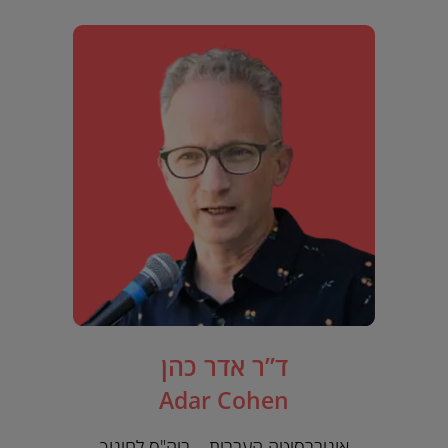
ד”ר אדר כהן
Adar Cohen
אוניברסיטה העברית – ביה"ס לחינוך